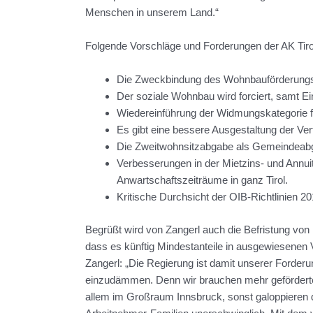
Menschen in unserem Land.“
Folgende Vorschläge und Forderungen der AK Tir
Die Zweckbindung des Wohnbauförderungs
Der soziale Wohnbau wird forciert, samt E
Wiedereinführung der Widmungskategorie f
Es gibt eine bessere Ausgestaltung der Ve
Die Zweitwohnsitzabgabe als Gemeindeabga
Verbesserungen in der Mietzins- und Annuitä
Anwartschaftszeiträume in ganz Tirol.
Kritische Durchsicht der OIB-Richtlinien 2
Begrüßt wird von Zangerl auch die Befristung vo
dass es künftig Mindestanteile in ausgewiesenen 
Zangerl: „Die Regierung ist damit unserer Ford
einzudämmen. Denn wir brauchen mehr gefördert
allem im Großraum Innsbruck, sonst galoppieren 