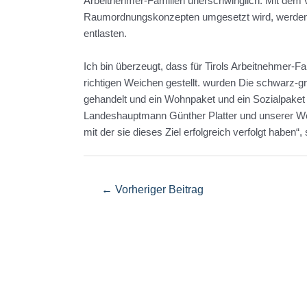
Arbeitnehmer-Familien unerschwinglich. Mit dem ve
Raumordnungskonzepten umgesetzt wird, werden wir 
entlasten.
Ich bin überzeugt, dass für Tirols Arbeitnehmer-Fami
richtigen Weichen gestellt. wurden Die schwarz-
gehandelt und ein Wohnpaket und ein Sozialpaket 
Landeshauptmann Günther Platter und unserer Woh
mit der sie dieses Ziel erfolgreich verfolgt haben“,
Beitragsnavigation
←
Vorheriger Beitrag