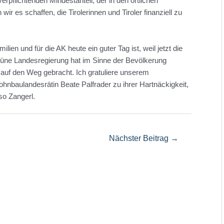
rpflichtenden Mindestanteil, der in den örtlichen
es schaffen, die Tirolerinnen und Tiroler finanziell zu
lien und für die AK heute ein guter Tag ist, weil jetzt die
grüne Landesregierung hat im Sinne der Bevölkerung
auf den Weg gebracht. Ich gratuliere unserem
nbaulandesrätin Beate Palfrader zu ihrer Hartnäckigkeit,
 so Zangerl.
Nächster Beitrag
→