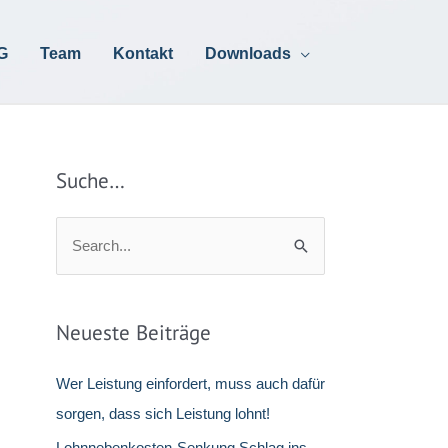
G
Team
Kontakt
Downloads
Suche…
S
u
c
h
Neueste Beiträge
e
n
Wer Leistung einfordert, muss auch dafür
n
sorgen, dass sich Leistung lohnt!
a
Lohnnebenkosten-Senkung Schlag ins