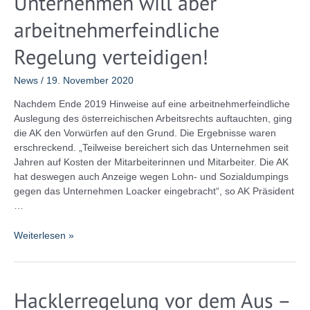
Unternehmen will aber
fordert
arbeitnehmerfeindliche
zur
Klärung
Regelung verteidigen!
Verschiebung
der
News
/
19. November 2020
Beschlussfassung!
Nachdem Ende 2019 Hinweise auf eine arbeitnehmerfeindliche
Auslegung des österreichischen Arbeitsrechts auftauchten, ging
die AK den Vorwürfen auf den Grund. Die Ergebnisse waren
erschreckend. „Teilweise bereichert sich das Unternehmen seit
Jahren auf Kosten der Mitarbeiterinnen und Mitarbeiter. Die AK
hat deswegen auch Anzeige wegen Lohn- und Sozialdumpings
gegen das Unternehmen Loacker eingebracht“, so AK Präsident
…
Anzeige
Weiterlesen »
gegen
Loacker
wegen
Hacklerregelung vor dem Aus –
Lohn-
und