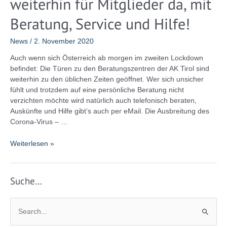
weiterhin für Mitglieder da, mit
ins
Beratung, Service und Hilfe!
Gesicht
der
News
/
2. November 2020
Arbeitnehmer
Auch wenn sich Österreich ab morgen im zweiten Lockdown
befindet: Die Türen zu den Beratungszentren der AK Tirol sind
weiterhin zu den üblichen Zeiten geöffnet. Wer sich unsicher
fühlt und trotzdem auf eine persönliche Beratung nicht
verzichten möchte wird natürlich auch telefonisch beraten,
Auskünfte und Hilfe gibt’s auch per eMail. Die Ausbreitung des
Corona-Virus – …
Trotz
Weiterlesen »
Lockdown:
AK
Tirol
Suche…
ist
weiterhin
S
für
Mitglieder
u