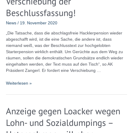
Verschiebung der
Beschlussfassung!
News
/
19. November 2020
„Die Tatsache, dass die abschlagsfreie Hacklerpension wieder
abgeschafft wird, ist die eine Sache, die andere ist, dass
niemand weiß, was der Beschlusstext zur hochgelobten
Starterpension wirklich enthält. Um Gerüchte aus dem Weg zu
räumen, sollen die demokratischen Grundsätze endlich wieder
eingehalten werden, der Text muss auf den Tisch“, so AK
Präsident Zangerl. Er fordert eine Verschiebung …
Kommt
Weiterlesen »
auch
Abschlagsfreiheit
bei
Anzeige gegen Loacker wegen
Pensionen
von
Lohn- und Sozialdumpings –
Spitzenpolitikern?“
AK
Zangerl