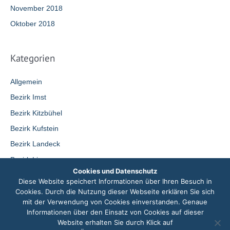
November 2018
Oktober 2018
Kategorien
Allgemein
Bezirk Imst
Bezirk Kitzbühel
Bezirk Kufstein
Bezirk Landeck
Bezirk Lienz
Cookies und Datenschutz
Bezirk Reutte
Diese Website speichert Informationen über Ihren Besuch in
Bezirk Schwaz
Cookies. Durch die Nutzung dieser Webseite erklären Sie sich
mit der Verwendung von Cookies einverstanden. Genaue
Innsbruck-Land
Informationen über den Einsatz von Cookies auf dieser
Website erhalten Sie durch Klick auf
News