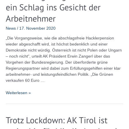
ein Schlag ins Gesicht der
Sozialdumpings
–
Arbeitnehmer
Unternehmen
will
News
/
17. November 2020
aber
arbeitnehmerfeindliche
„Die Vorgangsweise, wie die abschlagsfreie Hacklerpension
Regelung
wieder abgeschafft wird, ist höchst bedenklich und einer
verteidigen!
Demokratie nicht würdig. Österreich ist nicht Polen oder Ungarn
– noch nicht“, urteilt AK Präsident Erwin Zangerl über das
Vorgehen der Bundesregierung. Der überforderte grüne
Regierungspartner wird dabei zum Erfüllungsgehilfen einer klar
arbeitnehmer- und leistungsfeindlichen Politik. „Die Grünen
verkaufen 60 Euro …
Hacklerregelung
Weiterlesen »
vor
dem
Aus
Trotz Lockdown: AK Tirol ist
–
ein
Schlag