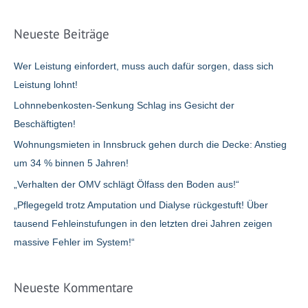
da,
c
mit
h
Beratung,
Neueste Beiträge
e
Service
und
n
Wer Leistung einfordert, muss auch dafür sorgen, dass sich
Hilfe!
n
Leistung lohnt!
a
Lohnnebenkosten-Senkung Schlag ins Gesicht der
c
Beschäftigten!
h
Wohnungsmieten in Innsbruck gehen durch die Decke: Anstieg
:
um 34 % binnen 5 Jahren!
„Verhalten der OMV schlägt Ölfass den Boden aus!“
„Pflegegeld trotz Amputation und Dialyse rückgestuft! Über
tausend Fehleinstufungen in den letzten drei Jahren zeigen
massive Fehler im System!“
Neueste Kommentare