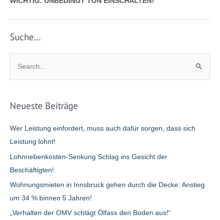
WICHTIG: UNBEDINGT TON EINSCHALTEN!
Suche…
S
u
c
h
Neueste Beiträge
e
n
Wer Leistung einfordert, muss auch dafür sorgen, dass sich
n
Leistung lohnt!
a
Lohnnebenkosten-Senkung Schlag ins Gesicht der
c
Beschäftigten!
h
Wohnungsmieten in Innsbruck gehen durch die Decke: Anstieg
:
um 34 % binnen 5 Jahren!
„Verhalten der OMV schlägt Ölfass den Boden aus!“