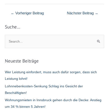
Beitragsnavigation
←
Vorheriger Beitrag
Nächster Beitrag
→
Suche…
S
u
c
h
Neueste Beiträge
e
n
Wer Leistung einfordert, muss auch dafür sorgen, dass sich
n
Leistung lohnt!
a
Lohnnebenkosten-Senkung Schlag ins Gesicht der
c
Beschäftigten!
h
Wohnungsmieten in Innsbruck gehen durch die Decke: Anstieg
:
um 34 % binnen 5 Jahren!