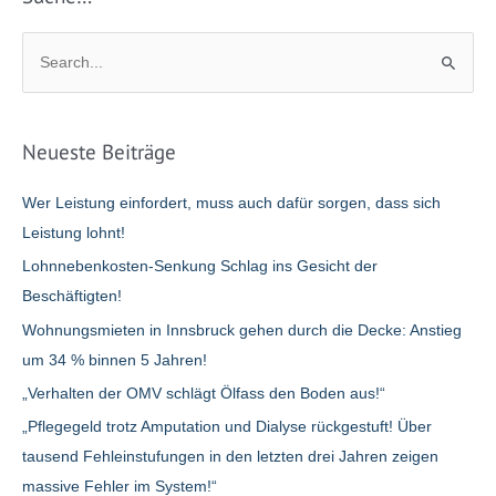
S
u
c
h
Neueste Beiträge
e
n
Wer Leistung einfordert, muss auch dafür sorgen, dass sich
n
Leistung lohnt!
a
Lohnnebenkosten-Senkung Schlag ins Gesicht der
c
Beschäftigten!
h
Wohnungsmieten in Innsbruck gehen durch die Decke: Anstieg
:
um 34 % binnen 5 Jahren!
„Verhalten der OMV schlägt Ölfass den Boden aus!“
„Pflegegeld trotz Amputation und Dialyse rückgestuft! Über
tausend Fehleinstufungen in den letzten drei Jahren zeigen
massive Fehler im System!“