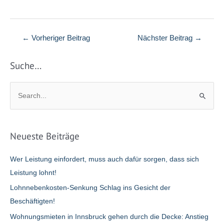
Beitragsnavigation
←
Vorheriger Beitrag
Nächster Beitrag
→
Suche…
S
u
c
h
Neueste Beiträge
e
n
Wer Leistung einfordert, muss auch dafür sorgen, dass sich
n
Leistung lohnt!
a
Lohnnebenkosten-Senkung Schlag ins Gesicht der
c
Beschäftigten!
h
Wohnungsmieten in Innsbruck gehen durch die Decke: Anstieg
: