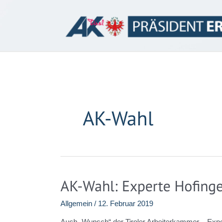
Zum
Inhalt
springen
AK-Wahl
AK-Wahl: Experte Hofinge
Allgemein
/
12. Februar 2019
Auch „Wunsch“ der Tiroler Arbeiterkammer – Expe