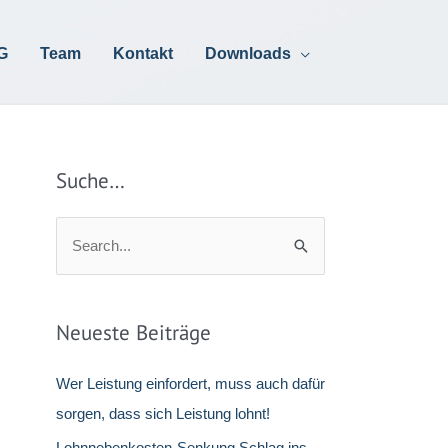
G
Team
Kontakt
Downloads
Suche…
S
u
c
h
Neueste Beiträge
e
n
Wer Leistung einfordert, muss auch dafür
n
sorgen, dass sich Leistung lohnt!
a
Lohnnebenkosten-Senkung Schlag ins