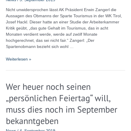
Nicht unwidersprochen lässt AK Präsident Erwin Zangerl die
Aussagen des Obmanns der Sparte Tourismus in der WK Tirol,
Josef Hackl. Dieser hatte an einer Studie der Arbeiterkammer
Kritik geübt, „das gute Gehalt im Tourismus, das in acht
Monaten verdient werde, werde auf zwölf Monate
hochgerechnet, das sei nicht fair.“ Zangerl: „Der
Spartenobmann bezieht sich wohl …
Auch
Weiterlesen »
die
Arbeiterkammer
will
Wer heuer noch seinen
mehr
Qualitätstourismus,
„persönlichen Feiertag“ will,
vor
allem
muss dies noch im September
bei
Vollzeit,
bekanntgeben
Arbeitszeiten
und
News
/
4. September 2019