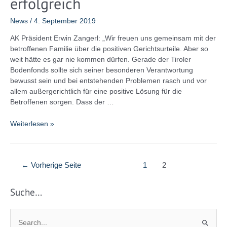
erfolgreich
im
September
News
/
4. September 2019
bekanntgeben
AK Präsident Erwin Zangerl: „Wir freuen uns gemeinsam mit der
betroffenen Familie über die positiven Gerichtsurteile. Aber so
weit hätte es gar nie kommen dürfen. Gerade der Tiroler
Bodenfonds sollte sich seiner besonderen Verantwortung
bewusst sein und bei entstehenden Problemen rasch und vor
allem außergerichtlich für eine positive Lösung für die
Betroffenen sorgen. Dass der …
Verfahren
Weiterlesen »
gegen
Tiroler
Landes-
Beitragsnavigation
←
Vorherige Seite
1
2
Bodenfonds:
AK
Tirol
Suche…
auch
in
S
zweiter