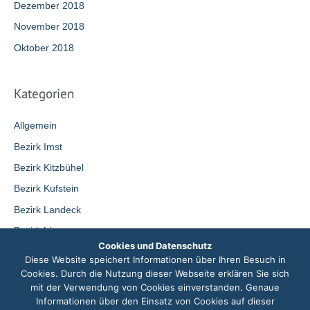
Dezember 2018
November 2018
Oktober 2018
Kategorien
Allgemein
Bezirk Imst
Bezirk Kitzbühel
Bezirk Kufstein
Bezirk Landeck
Bezirk Lienz
Cookies und Datenschutz
Bezirk Reutte
Diese Website speichert Informationen über Ihren Besuch in
Bezirk Schwaz
Cookies. Durch die Nutzung dieser Webseite erklären Sie sich
mit der Verwendung von Cookies einverstanden. Genaue
Innsbruck-Land
Informationen über den Einsatz von Cookies auf dieser