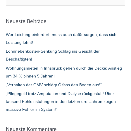
u
Instanz
erfolgreich
c
h
Neueste Beiträge
e
n
Wer Leistung einfordert, muss auch dafür sorgen, dass sich
n
Leistung lohnt!
a
Lohnnebenkosten-Senkung Schlag ins Gesicht der
c
Beschäftigten!
h
Wohnungsmieten in Innsbruck gehen durch die Decke: Anstieg
:
um 34 % binnen 5 Jahren!
„Verhalten der OMV schlägt Ölfass den Boden aus!“
„Pflegegeld trotz Amputation und Dialyse rückgestuft! Über
tausend Fehleinstufungen in den letzten drei Jahren zeigen
massive Fehler im System!“
Neueste Kommentare