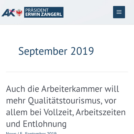
Zum
Inhalt
springen
Main
Menu
September 2019
Auch die Arbeiterkammer will
mehr Qualitätstourismus, vor
allem bei Vollzeit, Arbeitszeiten
und Entlohnung
News
/
5. September 2019