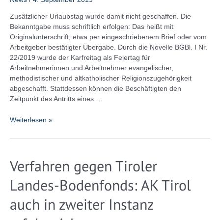
Entlohnung
Zusätzlicher Urlaubstag wurde damit nicht geschaffen. Die
Bekanntgabe muss schriftlich erfolgen: Das heißt mit
Originalunterschrift, etwa per eingeschriebenem Brief oder vom
Arbeitgeber bestätigter Übergabe. Durch die Novelle BGBl. I Nr.
22/2019 wurde der Karfreitag als Feiertag für
Arbeitnehmerinnen und Arbeitnehmer evangelischer,
methodistischer und altkatholischer Religionszugehörigkeit
abgeschafft. Stattdessen können die Beschäftigten den
Zeitpunkt des Antritts eines …
Wer
Weiterlesen »
heuer
noch
seinen
Verfahren gegen Tiroler
„persönlichen
Feiertag“
Landes-Bodenfonds: AK Tirol
will,
muss
auch in zweiter Instanz
dies
noch